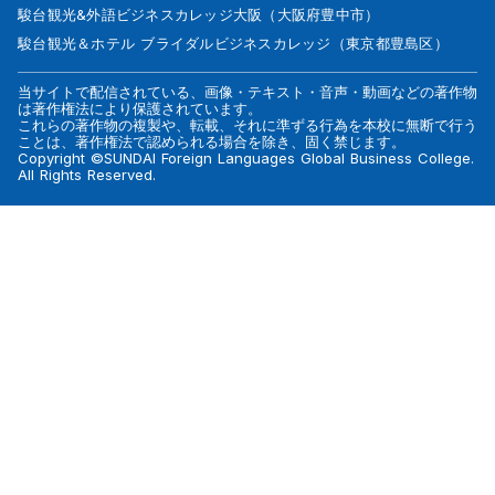
駿台観光&外語ビジネスカレッジ大阪（大阪府豊中市）
駿台観光＆ホテル ブライダルビジネスカレッジ（東京都豊島区）
当サイトで配信されている、画像・テキスト・音声・動画などの著作物
は著作権法により保護されています。
これらの著作物の複製や、転載、それに準ずる行為を本校に無断で行う
ことは、著作権法で認められる場合を除き、固く禁じます。
Copyright ©SUNDAI Foreign Languages Global Business College.
All Rights Reserved.