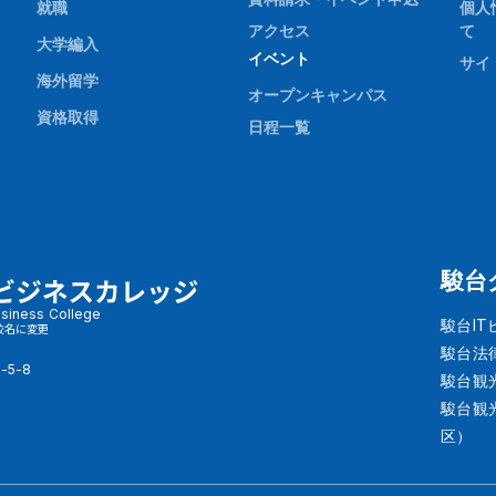
就職
個人
アクセス
て
大学編入
イベント
サイ
海外留学
オープンキャンパス
資格取得
日程一覧
駿台
siness College
駿台I
校名に変更
駿台法
-5-8
駿台観
駿台観
区）