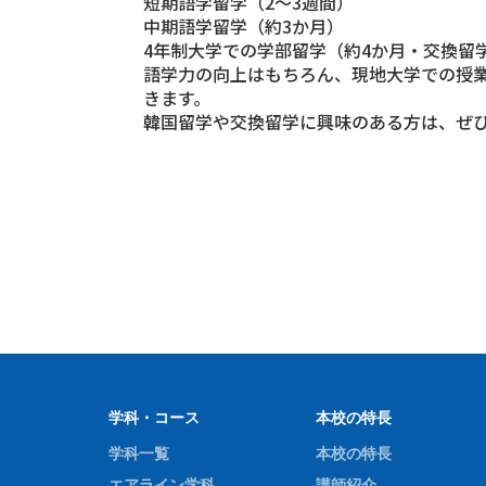
短期語学留学（2～3週間）
中期語学留学（約3か月）
4年制大学での学部留学（約4か月・交換留
語学力の向上はもちろん、現地大学での授
きます。
韓国留学や交換留学に興味のある方は、ぜ
学科・コース
本校の特長
学科一覧
本校の特長
エアライン学科
講師紹介