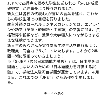
JEP※で高得点を収めた学生に送られる「S-JEP成績
優秀賞」が理事長より授与されました。
新入生は各校の代表4人が誓いの言葉を述べ、これか
らの学校生活での目標を語りました。
駿台外語グローバルビジネスカレッジでは、エアライ
ンや語学（英語・韓国語・中国語）の学習に加え、資
格取得や留学など、就職や大学編入につながるさまざ
まな経験ができます。
新入生のみなさんが実りある学校生活を送れるよう、
教職員一同全力でサポートいたします。これから2年
間一緒に頑張っていきましょう！
※「
S-JEP（駿台日本語能力試験）
」は、日本語を母
国語としない人のための「日本語能力を評価する試
験」で、学校法人駿河台学園が運営しています。４月
１日、これまでの「JPET」から名称を変更しまし
た。
ホームへ戻る