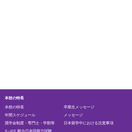
05
たのしい授業で、よくわかる。だから、伸び
る！
06
S-JEP（駿台日本語能力試験）の無料受験。
（年2回）
07
学習環境のよい「お茶の水」で学ぶ。JR、地下
鉄から歩いて５分。
本校の特長
本校の特長
卒業生メッセージ
年間スケジュール
メッセージ
奨学金制度・専門士・学割等
日本留学中における注意事項
S-JEP 駿台日本語能力試験