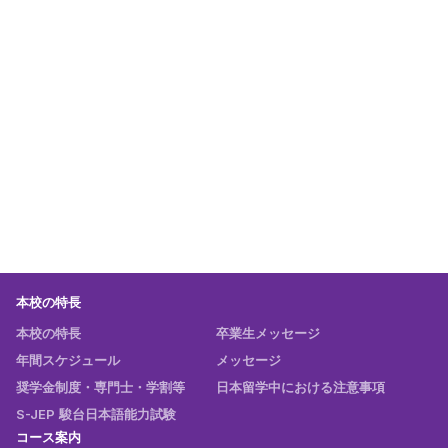
できる専門学校として認可されています。
通学定期・学校学生生徒旅客運賃割引（学割）
通学する場合には鉄道会社やバス会社の通学定期券を購入す
ることができます。また、JRを利用して100kmを超える長
距離で電車を使う場合には学生割引運賃で切符を購入するこ
とができます。
本校の特長
本校の特長
卒業生メッセージ
年間スケジュール
メッセージ
奨学金制度・専門士・学割等
日本留学中における注意事項
S-JEP 駿台日本語能力試験
コース案内