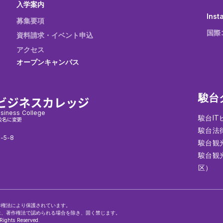
入学案内
Inst
募集要項
国際
資料請求・イベント申込
アクセス
オープンキャンパス
駿台
siness College
駿台I
校名に変更
駿台法
-5-8
駿台観
駿台観
区）
作権法により保護されています。
は、著作権法で認められる場合を除き、固く禁じます。
Rights Reserved.