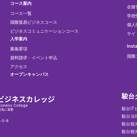
コース案内
在留
コース一覧
学校
国際貿易ビジネスコース
個人
ビジネスコミュニケーションコース
サイ
入学案内
Inst
募集要項
国際
資料請求・イベント申込
アクセス
オープンキャンパス
駿台
siness College
駿台I
校名に変更
駿台法
-5-8
駿台観
駿台観