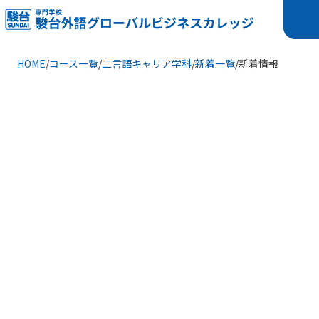
HOME
/
コース一覧
/
二言語キャリア学科
/
新着一覧
/
新着情報
ハングルタイピング授業
韓国語学科および二言語（韓国語＋英語）キャリア学科では、
授業の一環としてハングルタイピングの練習を行っています。