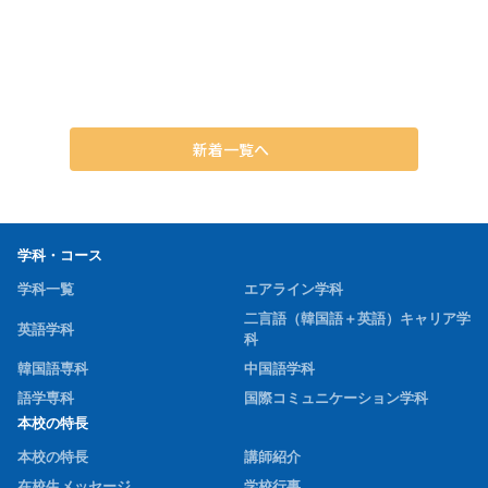
パソコンで正しくスムーズに入力する力を身につけることが目
的です。
授業では、キーボードの基本的な使い方から学び、少しずつ速
さや正確さを高めていきます。韓国語でのレポート作成や、将
来の仕事にもつながる実践的なITスキルとして、学生たちは前
向きに取り組んでいます。
新着一覧へ
学科・コース
学科一覧
エアライン学科
二言語（韓国語＋英語）キャリア学
英語学科
科
韓国語専科
中国語学科
語学専科
国際コミュニケーション学科
本校の特長
本校の特長
講師紹介
在校生メッセージ
学校行事