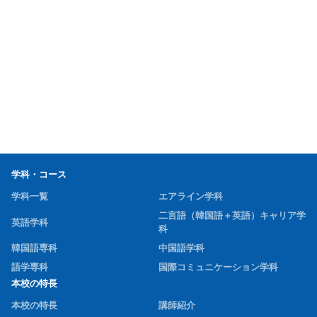
除く）
※行事等の都合でお受けできない場合もあります。
実施時間
9:30～17:00
体験フェア＆学校説明会申込フォーム
学科・コース
学科一覧
エアライン学科
二言語（韓国語＋英語）キャリア学
英語学科
科
韓国語専科
中国語学科
語学専科
国際コミュニケーション学科
本校の特長
本校の特長
講師紹介