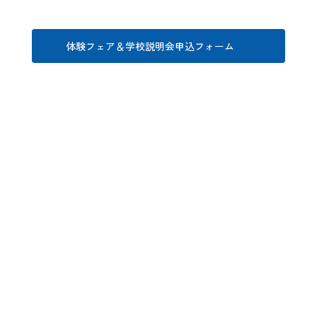
体験フェア＆学校説明会申込フォーム
イベント内容
学校説明会
全体の学科・コースや制度について説明をし、その後、校舎
見学や個別相談、在校生とのフリートークの時間がありま
す。
実施時間
13：30～16：00
体験フェア
全体の説明会の後、ネイティブ講師による外国語（英語・韓
国語・中国語）授業やエアライン科目の授業を体験できま
す。
実施時間
13：30～16：00