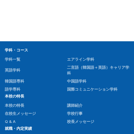
で大きく成長できたと感じています。留学は勇気の
いる挑戦ですが、その一歩は必ず人生の糧になると
思います。
学科・コース
学科一覧
エアライン学科
二言語（韓国語＋英語）キャリア学
英語学科
科
韓国語専科
中国語学科
語学専科
国際コミュニケーション学科
本校の特長
本校の特長
講師紹介
在校生メッセージ
学校行事
Q & A
校長メッセージ
就職・内定実績