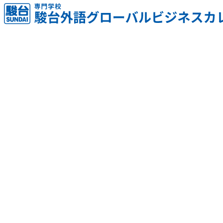
駿台外語で培った語学力・国際感覚を活かし、
未知の世界に飛び込んでみませんか？
海外留学をすることで語学スキルが飛躍的に向上し、異なる
文化に触れることでその国の言葉と文化が深く結びつきま
す。
留学のカタチ
漠然と留学したい気持ちを、具体的な留学計画
で現実へ近づけよう!
留学には、語学に集中する語学留学、大学で学位取得を目指
す学部留学、海外での就業体験を含むインターンシップ留学
など様々なタイプがあります。目的や希望、将来の目標、就
職への影響、費用などによって、自分に合った留学スタイル
を選ぶことが大切です。