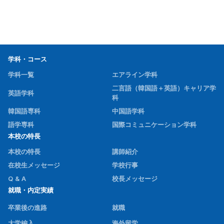
皆さんと一緒に学べる日を楽しみにしています。
駿台外語グローバルビジネスカレッジ 校長 三澤 正之
学科・コース
学科一覧
エアライン学科
二言語（韓国語＋英語）キャリア学
英語学科
科
韓国語専科
中国語学科
語学専科
国際コミュニケーション学科
本校の特長
本校の特長
講師紹介
在校生メッセージ
学校行事
Q & A
校長メッセージ
就職・内定実績
卒業後の進路
就職
大学編入
海外留学