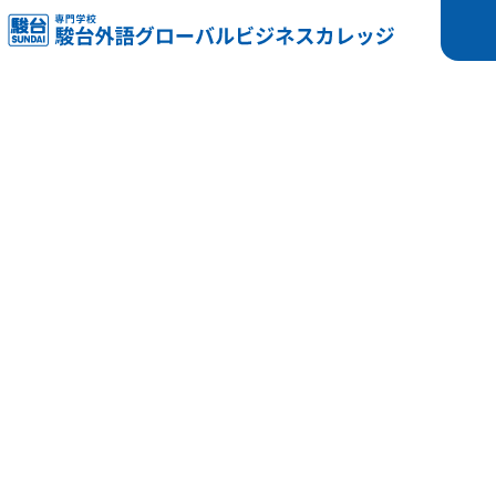
愛情教育とともに。教育の未来を創造します
本校の英語・韓国語・中国語を学ぶ学科は、外国人講師の授
業が中心です。これは言葉の息遣いに触れる中でいきいきと
した表現力を身につけるためであり、外国語の授業というよ
りも自己表現の学びといえるでしょう。一方、エアライン学
科では、空港で働く仕事に必要な語学とホスピタリティ（お
もてなしの精神）を学び、ホテル・鉄道・クルーズ・医療・
観光など多分野で活躍する基礎を養います。
専門授業以外にも、就職指導、留学・進学指導、パソコンや
ビジネスマナーや、留学生との行事、クラス外のアクティビ
ティなど、将来を広げる学びと思い出づくりの機会を設けて
います。