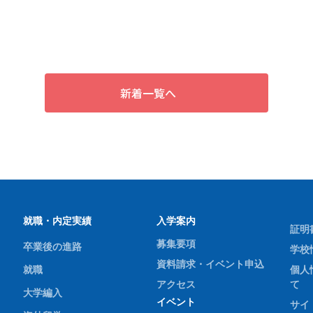
一緒に餃子づくりに挑戦しました。
！」
新着一覧へ
就職・内定実績
入学案内
証明
募集要項
卒業後の進路
学校
資料請求・イベント申込
就職
個人
アクセス
て
大学編入
イベント
サイ