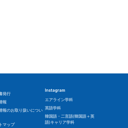
Instagram
書発行
エアライン学科
情報
英語学科
情報のお取り扱いについ
韓国語・二言語(韓国語＋英
語)キャリア学科
トマップ