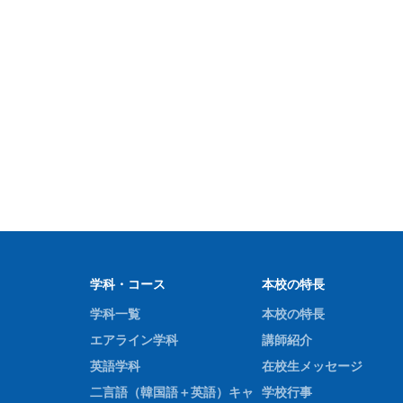
「今年度の体験フェアでは、中国語の先生と
皮から作る本格餃子に、大盛り上がりでした
学科・コース
本校の特長
学科一覧
本校の特長
エアライン学科
講師紹介
英語学科
在校生メッセージ
二言語（韓国語＋英語）キャ
学校行事