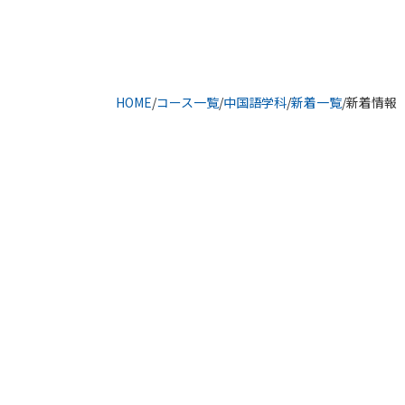
HOME
/
コース一覧
/
中国語学科
/
新着一覧
/
新着情報
中国の旧正月「春節」について
中国の旧正月は「春節（しゅんせつ）」と呼
家族が集まり、新しい一年の幸せや健康を願