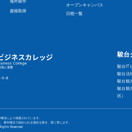
海外留学
オープンキャンパス
資格取得
日程一覧
駿台
siness College
駿台I
校名に変更
駿台法
-5-8
駿台観
駿台観
区）
作権法により保護されています。
は、著作権法で認められる場合を除き、固く禁じます。
Rights Reserved.