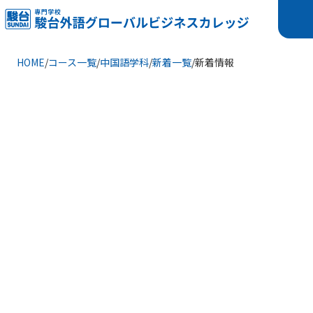
HOME
/
コース一覧
/
中国語学科
/
新着一覧
/
新着情報
【内定情報】国家公務員（防衛省）に内
定！！
中国語学科の学生が防衛省から内定をいただきました。おめで
とうございます！
なんと広報官の方が学校までお越しくださり、直接合格通知書
を受け取りました