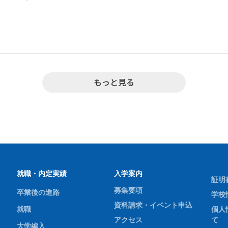
もっと見る
就職・内定実績
入学案内
証明
募集要項
卒業後の進路
学校
資料請求・イベント申込
就職
個人
アクセス
て
大学編入