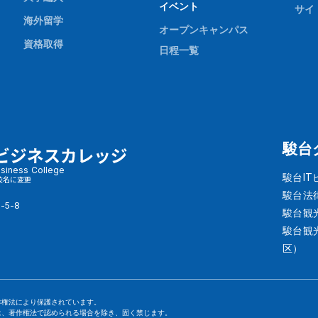
イベント
サイ
海外留学
オープンキャンパス
資格取得
日程一覧
駿台
siness College
駿台I
校名に変更
駿台法
-5-8
駿台観
駿台観
区）
作権法により保護されています。
は、著作権法で認められる場合を除き、固く禁じます。