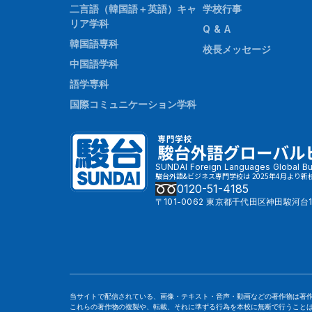
二言語（韓国語＋英語）キャ
学校行事
リア学科
Q & A
韓国語専科
校長メッセージ
中国語学科
語学専科
国際コミュニケーション学科
SUNDAI Foreign Languages Global Bu
駿台外語&ビジネス専門学校は 2025年4月より新
0120-51-4185
〒101-0062 東京都千代田区神田駿河台1
当サイトで配信されている、画像・テキスト・音声・動画などの著作物は著
これらの著作物の複製や、転載、それに準ずる行為を本校に無断で行うこと