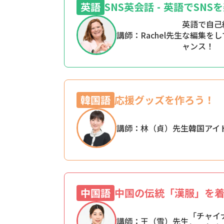
英語
SNS英会話 - 英語でSN
英語で自己
講師：Rachel先生
な編集をし
ャンス！
韓国語
応援グッズを作ろう！
講師：林（貞）先生
韓国アイ
中国語
中国の伝統「漢服」を
「チャイ
講師：王（雪）先生