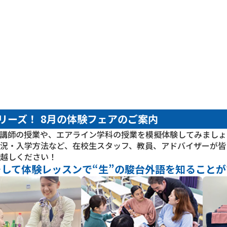
コース案内
コース案内
コース案内
コース案内
コース案内
オープンキャンパス
オープンキャンパス
オープンキャンパス
オープンキャンパス
オープンキャンパス
リーズ！ 8月の体験フェアのご案内
講師の授業や、エアライン学科の授業を模擬体験してみましょ
況・入学方法など、在校生スタッフ、教員、アドバイザーが皆
越しください！
して体験レッスンで“生”の駿台外語を知ることがで